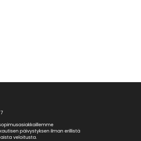
/7
opimusasiakkaillemme
autisen päivystyksen ilman erillistä
taista veloitusta.