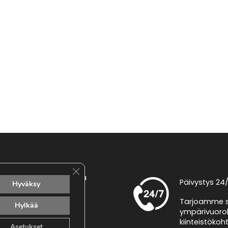
Sulje evästebanneri
etokuja 1, 01610 Vantaa
Päivystys 24
Hyväksy
nfo@taloagentit.fi
Tarjoamme s
Hylkää
ympärivuorok
040 660 9875
kiinteistökoh
Asetukset