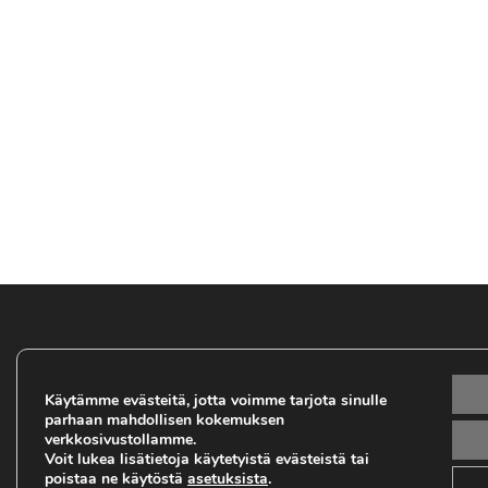
Seuraa meitä somessa:
V
Käytämme evästeitä, jotta voimme tarjota sinulle
i
parhaan mahdollisen kokemuksen
verkkosivustollamme.
Voit lukea lisätietoja käytetyistä evästeistä tai
poistaa ne käytöstä
asetuksista
.