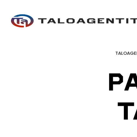
TALOAGE
P
T