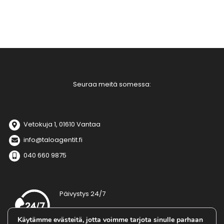
Seuraa meitä somessa:
Vetokuja 1, 01610 Vantaa
info@taloagentit.fi
040 660 9875
Päivystys 24/7
Tarjoamme sopimusasiakkaillemme
Käytämme evästeitä, jotta voimme tarjota sinulle parhaan
ympärivuorokautisen päivystyksen ilman