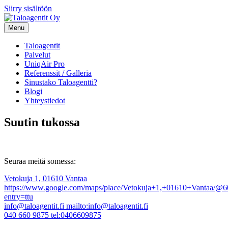
Siirry sisältöön
Menu
Taloagentit
Palvelut
UniqAir Pro
Referenssit / Galleria
Sinustako Taloagentti?
Blogi
Yhteystiedot
Suutin tukossa
Seuraa meitä somessa:
Vetokuja 1, 01610 Vantaa
https://www.google.com/maps/place/Vetokuja+1,+01610+Vantaa/
entry=ttu
info@taloagentit.fi
mailto:info@taloagentit.fi
040 660 9875
tel:0406609875