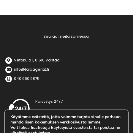
Seuraa meitä somessa:
Vetokuja 1, 01610 Vantaa
info@taloagentit.fi
040 660 9875
Päivystys 24/7
Tarjoamme sopimusasiakkaillemme
Käytämme evästeitä, jotta voimme tarjota sinulle parhaan
ympärivuorokautisen päivystyksen ilman
mahdollisen kokemuksen verkkosivustollamme.
erillistä kiinteistökohtaista veloitusta.
Voit lukea lisätietoja käytetyistä evästeistä tai poistaa ne
Päivystysnumero:
050 518 8337
käytöstä
asetuksista
.