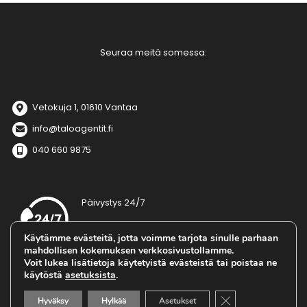
Seuraa meitä somessa:
Vetokuja 1, 01610 Vantaa
info@taloagentit.fi
040 660 9875
Päivystys 24/7
Tarjoamme sopimusasiakkaillemme
Käytämme evästeitä, jotta voimme tarjota sinulle parhaan
ympärivuorokautisen päivystyksen ilman
mahdollisen kokemuksen verkkosivustollamme.
erillistä kiinteistökohtaista veloitusta.
Voit lukea lisätietoja käytetyistä evästeistä tai poistaa ne
Päivystysnumero:
050 518 8337
käytöstä
asetuksista
.
Sulje evästebanneri
Hyväksy
Hylkää
Asetukset