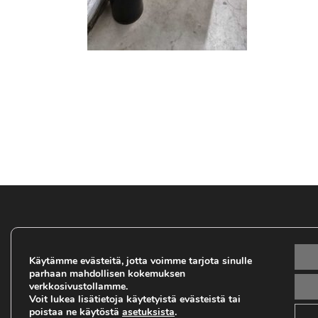
Seuraa meitä somessa:
V
Käytämme evästeitä, jotta voimme tarjota sinulle
i
parhaan mahdollisen kokemuksen
verkkosivustollamme.
Voit lukea lisätietoja käytetyistä evästeistä tai
poistaa ne käytöstä
asetuksista
.