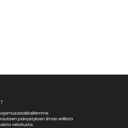
/7
opimusasiakkaillemme
autisen päivystyksen ilman erillistä
taista veloitusta.