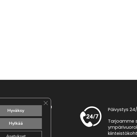
Sulje evästebanneri
etokuja 1, 01610 Vantaa
Päivystys 24
Hyväksy
nfo@taloagentit.fi
Tarjoamme s
Hylkää
ympärivuorok
040 660 9875
kiinteistökoh
Asetukset