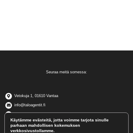
Seuraa meitä somessa:
Vetokuja 1, 01610 Vantaa
info@taloagentit.fi
040 660 9875
Käytämme evästeitä, jotta voimme tarjota sinulle
parhaan mahdollisen kokemuksen
verkkosivustollamme.