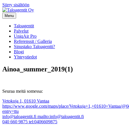
Siirry sisältöön
Menu
Taloagentit
Palvelut
UniqAir Pro
Referenssit / Galleria
Sinustako Taloagentti?
Blogi
Yhteystiedot
Ainoa_summer_2019(1)
Seuraa meitä somessa:
Vetokuja 1, 01610 Vantaa
https://www.google.com/maps/place/Vetokuja+1,+01610+Vantaa/
entry=ttu
info@taloagentit.fi
mailto:info@taloagentit.fi
040 660 9875
tel:0406609875